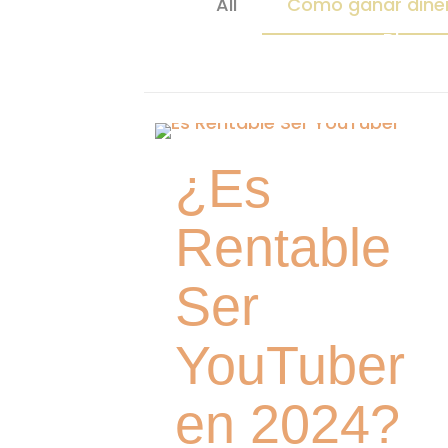
All
Como ganar dine
Blog
¿Es
Rentable
Ser
YouTuber
en 2024?