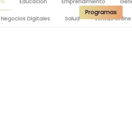
ro
Educacion
Emprendimiento
Gene
#Podcast
Contacto
Programas
Negocios Digitales
Salud
Ventas Online