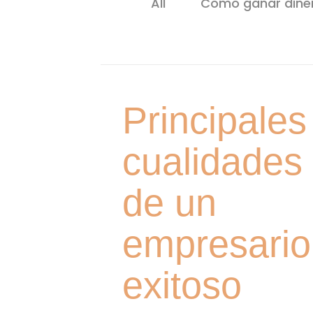
All
Como ganar dine
Blog
Principales
cualidades
de un
empresario
exitoso