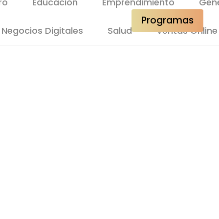
ro
Educacion
Emprendimiento
Gene
#Podcast
Contacto
Programas
Negocios Digitales
Salud
Ventas Online