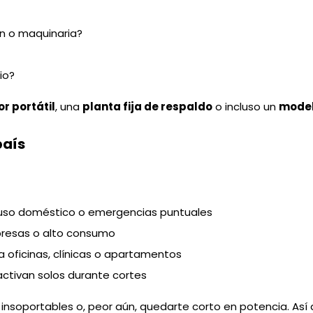
ón o maquinaria?
io?
r portátil
, una
planta fija de respaldo
o incluso un
model
país
a uso doméstico o emergencias puntuales
resas o alto consumo
a oficinas, clínicas o apartamentos
activan solos durante cortes
s insoportables o, peor aún, quedarte corto en potencia. Así 